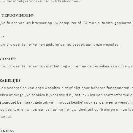
 uw persoonlijke voorkeuren bvb taalvoorkeur.
S TERUGVINDEN?
ijke folder van uw browser op uw computer of uw mobiel toestel geplaatst.
'?
m uw browser te herkennen gedurende het bezoek aan onze websites.
OOKIE'?
m uw browser te herkennen met het oog op herhaalde bezoeken aan onze web
ZAKELIJK?
alde onderdelen van onze websites niet of niet naar behoren functioneren i
ebruikt dergelijke cookies bijvoorbeeld bij het invullen van contactformul
etparquet.be
maakt gebruik van 'noodzakelijke' cookies wanneer u wenst in
okies kunnen wij op een veilige manier uw identiteit controleren om zo toe
terliet.
OKIES'?