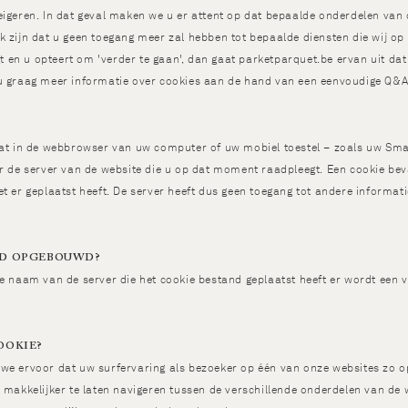
eigeren. In dat geval maken we u er attent op dat bepaalde onderdelen van
 zijn dat u geen toegang meer zal hebben tot bepaalde diensten die wij op
gt en u opteert om 'verder te gaan', dan gaat parketparquet.be ervan uit da
u graag meer informatie over cookies aan de hand van een eenvoudige Q&A 
dat in de webbrowser van uw computer of uw mobiel toestel – zoals uw Sma
r de server van de website die u op dat moment raadpleegt. Een cookie beva
t er geplaatst heeft. De server heeft dus geen toegang tot andere informati
ND OPGEBOUWD?
de naam van de server die het cookie bestand geplaatst heeft er wordt ee
OOKIE?
we ervoor dat uw surfervaring als bezoeker op één van onze websites zo o
 makkelijker te laten navigeren tussen de verschillende onderdelen van de