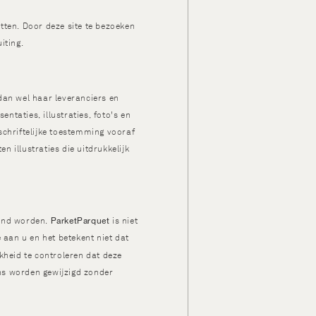
tten. Door deze site te bezoeken
iting.
dan wel haar leveranciers en
ntaties, illustraties, foto's en
schriftelijke toestemming vooraf
n illustraties die uitdrukkelijk
ParketParquet
eend worden.
is niet
 aan u en het betekent niet dat
kheid te controleren dat deze
ons worden gewijzigd zonder