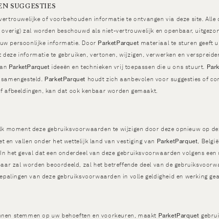
EN SUGGESTIES
vertrouwelijke of voorbehouden informatie te ontvangen via deze site. Alle
n overig) zal worden beschouwd als niet-vertrouwelijk en openbaar, uitgezo
ParketParquet
uw persoonlijke informatie. Door
materiaal te sturen geeft 
 deze informatie te gebruiken, vertonen, wijzigen, verwerken en verspreid
ParketParquet
Par
 kan
ideeën en technieken vrij toepassen die u ons stuurt.
ParketParquet
d samengesteld.
houdt zich aanbevolen voor suggesties of c
of afbeeldingen, kan dat ook kenbaar worden gemaakt.
elk moment deze gebruiksvoorwaarden te wijzigen door deze opnieuw op deze
ParketParquet
 en vallen onder het wettelijk land van vestiging van
, Belgi
 In het geval dat een onderdeel van deze gebruiksvoorwaarden volgens een 
rbaar zal worden beoordeeld, zal het betreffende deel van de gebruiksvoor
 bepalingen van deze gebruiksvoorwaarden in volle geldigheid en werking gea
ParketParquet
unnen stemmen op uw behoeften en voorkeuren, maakt
gebrui