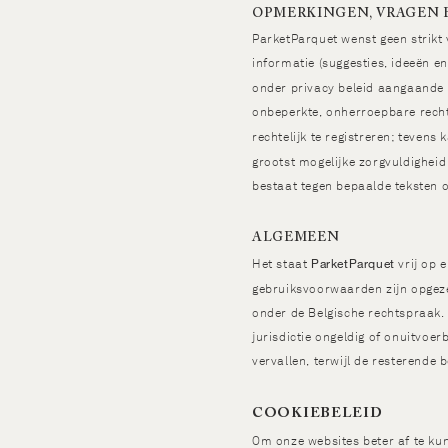
OPMERKINGEN, VRAGEN 
ParketParquet wenst geen strikt 
informatie (suggesties, ideeën e
onder privacy beleid aangaande 
onbeperkte, onherroepbare recht
rechtelijk te registreren; tevens
grootst mogelijke zorgvuldighei
bestaat tegen bepaalde teksten 
ALGEMEEN
ParketParquet
Het staat
vrij op 
gebruiksvoorwaarden zijn opgezet
onder de Belgische rechtspraak.
jurisdictie ongeldig of onuitvoe
vervallen, terwijl de resterende
COOKIEBELEID
Om onze websites beter af te k