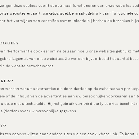
, zorgen deze cookies voor het optimaal functioneren van onze websites z
arketparquet.be
onze websites ervaart. p
maakt gebruik van 'Functionele coo
oor het vermijden van eenzelfde communicatie bij herhaalde bezoeken bijv
OOKIES'?
an 'Performantie cookies' om na te gaan hoe u onze websites gebruikt me
 gebruiksgemak van onze websites. Zo worden bijvoorbeeld het aantal bezo
in de website bezocht wordt.
KIES'?
ven worden vanuit advertenties die door derden op de websites van parket
 en/of de inhoud van de advertenties aan uw persoonlijke voorkeuren aan t
n u deze niet uitschakelde. Bij het gebruik van third party cookies beschikt
s (derden) over uw persoonlijke gegevens.
T'?
sites doorverwijzen naar andere sites via een aanklikbare link. Zo komt u