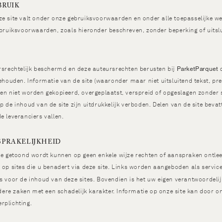
BRUIK
e site valt onder onze gebruiksvoorwaarden en onder alle toepasselijke we
ebruiksvoorwaarden, zoals hieronder beschreven, zonder beperking of uitslu
ParketParquet
ursrechtelijk beschermd en deze auteursrechten berusten bij
ehouden. Informatie van de site (waaronder maar niet uitsluitend tekst, prese
en niet worden gekopieerd, overgeplaatst, verspreid of opgeslagen zonder 
 de inhoud van de site zijn uitdrukkelijk verboden. Delen van de site bevatte
e leveranciers vallen.
SPRAKELIJKHEID
ite getoond wordt kunnen op geen enkele wijze rechten of aanspraken ontl
 op sites die u benadert via deze site. Links worden aangeboden als service
s voor de inhoud van deze sites. Bovendien is het uw eigen verantwoordelij
andere zaken met een schadelijk karakter. Informatie op onze site kan door 
rplichting.