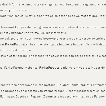
ls doel informatie van ons te verkrijgen (bijvoorbeeld aanvraag van ons jaa
vraag uit te voeren.
t kader van een sollicitatie, slaan we op en behandelen we met dat doel voor
s toestuurt kan pas dan veilig door ons worden beheerd, als die onze firewal
ij het verzenden van vertrouwelijke informatie.
 we ook gebruiken voor interne bezoekanalyses om de site verder te optima
ParketParquet
over
en haar diensten op de hoogte te houden. Als u wilt dat 
kunt u ons dat melden.
tie niet ter beschikking stellen van of verkopen aan derde partijen, die ge
ParketParquet
iet- ParketParquet websites.
is niet verantwoordelijk voor de
ParketParquet
gevens worden opgenomen in een bestand. Houder:
, Fonteinst
ParketParquet
r de promotie van diensten van
. U hebt toegangsrecht en een
nlichtingen: Openbaar Register (Commissie tot bescherming van de Persoonl