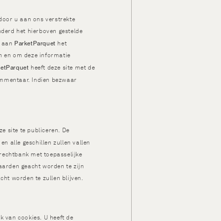
 door u aan ons verstrekte
nderd het hierboven gestelde
ParketParquet
u aan
het
en en om deze informatie
ketParquet
heeft deze site met de
ommentaar. Indien bezwaar
 site te publiceren. De
ë en alle geschillen zullen vallen
rechtbank met toepasselijke
waarden geacht worden te zijn
cht worden te zullen blijven.
k van cookies. U heeft de