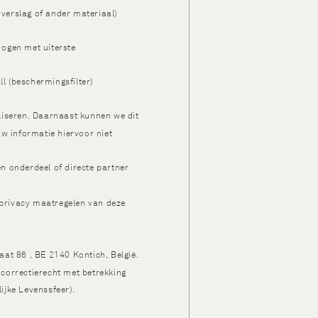
rverslag of ander materiaal)
 ogen met uiterste
l (beschermingsfilter)
liseren. Daarnaast kunnen we dit
uw informatie hiervoor niet
en onderdeel of directe partner
 privacy maatregelen van deze
raat 86 , BE 2140 Kontich, België.
 correctierecht met betrekking
ijke Levenssfeer).